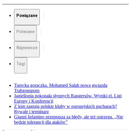
Powiązane
Polecane
Najnowsze
Tagi
Turecka gorączka. Mohamed Salah nową gwiazdą
Trabzonsporu
Jagiellonia pokonała słynnych Rangersów. Wyniki el. Ligi
Europy i Konferencji
Z kim zagrają polskie kluby w europejskich pucharach?
Rywale i terminarz
Gianni Infantino przeprasza za błędy, ale też ostrzega. „Nie
będzie tolerancji dla ataków”