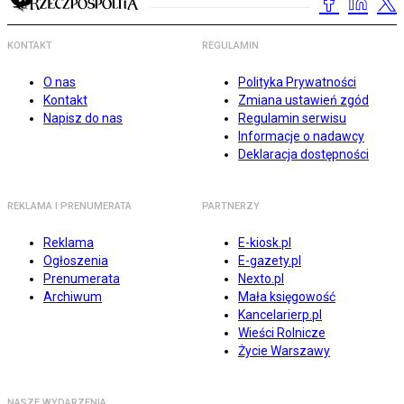
KONTAKT
REGULAMIN
O nas
Polityka Prywatności
Kontakt
Zmiana ustawień zgód
Napisz do nas
Regulamin serwisu
Informacje o nadawcy
Deklaracja dostępności
REKLAMA I PRENUMERATA
PARTNERZY
Reklama
E-kiosk.pl
Ogłoszenia
E-gazety.pl
Prenumerata
Nexto.pl
Archiwum
Mała księgowość
Kancelarierp.pl
Wieści Rolnicze
Życie Warszawy
NASZE WYDARZENIA