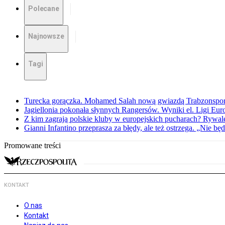
Polecane
Najnowsze
Tagi
Turecka gorączka. Mohamed Salah nową gwiazdą Trabzonspo
Jagiellonia pokonała słynnych Rangersów. Wyniki el. Ligi Eur
Z kim zagrają polskie kluby w europejskich pucharach? Rywale
Gianni Infantino przeprasza za błędy, ale też ostrzega. „Nie będ
Promowane treści
KONTAKT
O nas
Kontakt