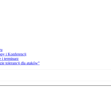
ru
opy i Konferencji
 i terminarz
zie tolerancji dla ataków”