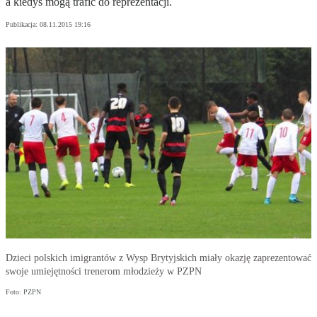
a kiedyś mogą trafić do reprezentacji.
Publikacja:
08.11.2015 19:16
Dzieci polskich imigrantów z Wysp Brytyjskich miały okazję zaprezentować
swoje umiejętności trenerom młodzieży w PZPN
Foto: PZPN