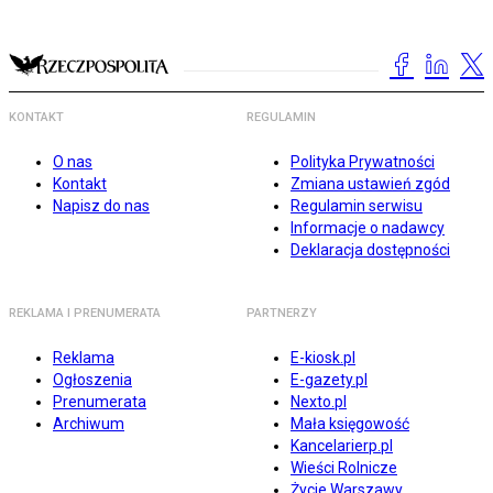
KONTAKT
REGULAMIN
O nas
Polityka Prywatności
Kontakt
Zmiana ustawień zgód
Napisz do nas
Regulamin serwisu
Informacje o nadawcy
Deklaracja dostępności
REKLAMA I PRENUMERATA
PARTNERZY
Reklama
E-kiosk.pl
Ogłoszenia
E-gazety.pl
Prenumerata
Nexto.pl
Archiwum
Mała księgowość
Kancelarierp.pl
Wieści Rolnicze
Życie Warszawy