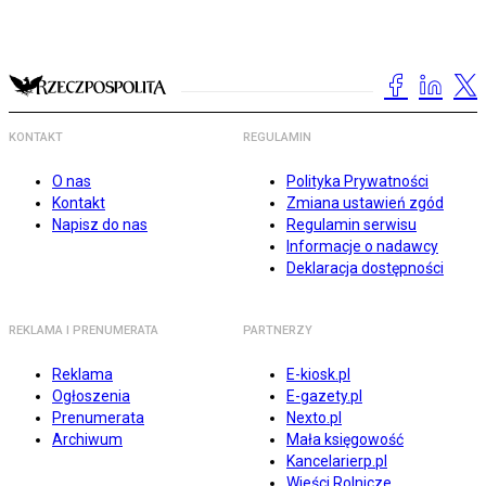
KONTAKT
REGULAMIN
O nas
Polityka Prywatności
Kontakt
Zmiana ustawień zgód
Napisz do nas
Regulamin serwisu
Informacje o nadawcy
Deklaracja dostępności
REKLAMA I PRENUMERATA
PARTNERZY
Reklama
E-kiosk.pl
Ogłoszenia
E-gazety.pl
Prenumerata
Nexto.pl
Archiwum
Mała księgowość
Kancelarierp.pl
Wieści Rolnicze