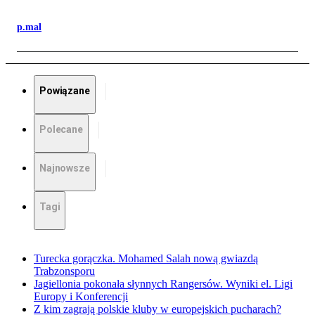
p.mal
Powiązane
Polecane
Najnowsze
Tagi
Turecka gorączka. Mohamed Salah nową gwiazdą
Trabzonsporu
Jagiellonia pokonała słynnych Rangersów. Wyniki el. Ligi
Europy i Konferencji
Z kim zagrają polskie kluby w europejskich pucharach?