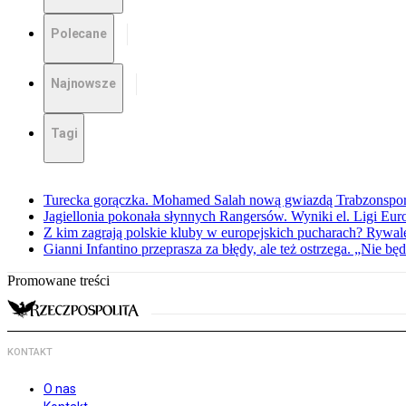
Polecane
Najnowsze
Tagi
Turecka gorączka. Mohamed Salah nową gwiazdą Trabzonspo
Jagiellonia pokonała słynnych Rangersów. Wyniki el. Ligi Eur
Z kim zagrają polskie kluby w europejskich pucharach? Rywale
Gianni Infantino przeprasza za błędy, ale też ostrzega. „Nie będ
Promowane treści
KONTAKT
O nas