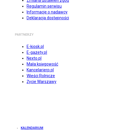
Zmiana ustawień zgód
Regulamin serwisu
Informacje o nadawcy
Deklaracja dostępności
PARTNERZY
E-kiosk.pl
E-gazety.pl
Nexto.pl
Mała księgowość
Kancelarierp.pl
Wieści Rolnicze
Życie Warszawy
KALENDARIUM