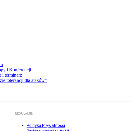
ru
opy i Konferencji
 i terminarz
zie tolerancji dla ataków”
REGULAMIN
Polityka Prywatności