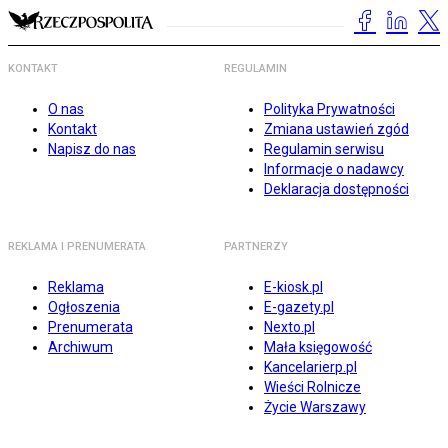
KONTAKT
REGULAMIN
O nas
Polityka Prywatności
Kontakt
Zmiana ustawień zgód
Napisz do nas
Regulamin serwisu
Informacje o nadawcy
Deklaracja dostępności
REKLAMA I PRENUMERATA
PARTNERZY
Reklama
E-kiosk.pl
Ogłoszenia
E-gazety.pl
Prenumerata
Nexto.pl
Archiwum
Mała księgowość
Kancelarierp.pl
Wieści Rolnicze
Życie Warszawy