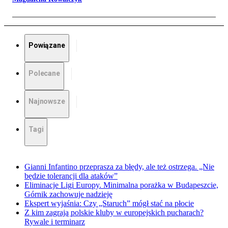
Powiązane
Polecane
Najnowsze
Tagi
Gianni Infantino przeprasza za błędy, ale też ostrzega. „Nie
będzie tolerancji dla ataków”
Eliminacje Ligi Europy. Minimalna porażka w Budapeszcie,
Górnik zachowuje nadzieję
Ekspert wyjaśnia: Czy „Staruch” mógł stać na płocie
Z kim zagrają polskie kluby w europejskich pucharach?
Rywale i terminarz