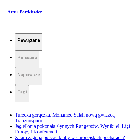
Artur Bartkiewicz
Powiązane
Polecane
Najnowsze
Tagi
Turecka gorączka. Mohamed Salah nową gwiazdą
Trabzonsporu
Jagiellonia pokonała słynnych Rangersów. Wyniki el. Ligi
Europy i Konferencji
Z kim zagrają polskie kluby w europejskich pucharach?