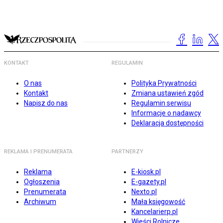
KONTAKT
REGULAMIN
O nas
Polityka Prywatności
Kontakt
Zmiana ustawień zgód
Napisz do nas
Regulamin serwisu
Informacje o nadawcy
Deklaracja dostępności
REKLAMA I PRENUMERATA
PARTNERZY
Reklama
E-kiosk.pl
Ogłoszenia
E-gazety.pl
Prenumerata
Nexto.pl
Archiwum
Mała księgowość
Kancelarierp.pl
Wieści Rolnicze