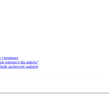
 i terminarz
zie tolerancji dla ataków”
órnik zachowuje nadzieję