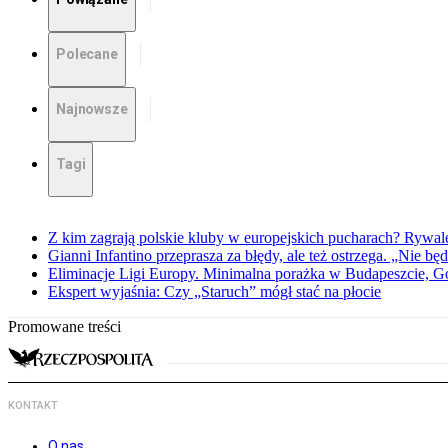
Polecane
Najnowsze
Tagi
Z kim zagrają polskie kluby w europejskich pucharach? Rywale
Gianni Infantino przeprasza za błędy, ale też ostrzega. „Nie będ
Eliminacje Ligi Europy. Minimalna porażka w Budapeszcie, G
Ekspert wyjaśnia: Czy „Staruch” mógł stać na płocie
Promowane treści
KONTAKT
O nas