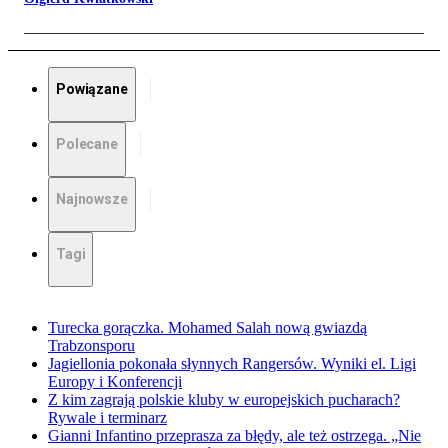
Powiązane
Polecane
Najnowsze
Tagi
Turecka gorączka. Mohamed Salah nową gwiazdą
Trabzonsporu
Jagiellonia pokonała słynnych Rangersów. Wyniki el. Ligi
Europy i Konferencji
Z kim zagrają polskie kluby w europejskich pucharach?
Rywale i terminarz
Gianni Infantino przeprasza za błędy, ale też ostrzega. „Nie