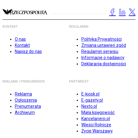
KONTAKT
REGULAMIN
O nas
Polityka Prywatności
Kontakt
Zmiana ustawień zgód
Napisz do nas
Regulamin serwisu
Informacje o nadawcy
Deklaracja dostępności
REKLAMA I PRENUMERATA
PARTNERZY
Reklama
E-kiosk.pl
Ogłoszenia
E-gazety.pl
Prenumerata
Nexto.pl
Archiwum
Mała księgowość
Kancelarierp.pl
Wieści Rolnicze
Życie Warszawy