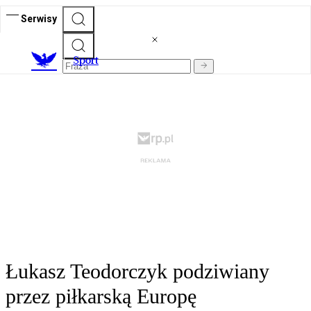
Serwisy
S
port
Łukasz Teodorczyk podziwiany
przez piłkarską Europę