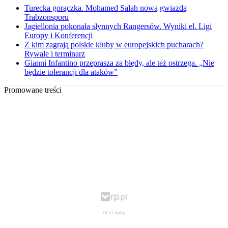
Turecka gorączka. Mohamed Salah nową gwiazdą
Trabzonsporu
Jagiellonia pokonała słynnych Rangersów. Wyniki el. Ligi
Europy i Konferencji
Z kim zagrają polskie kluby w europejskich pucharach?
Rywale i terminarz
Gianni Infantino przeprasza za błędy, ale też ostrzega. „Nie
będzie tolerancji dla ataków”
Promowane treści