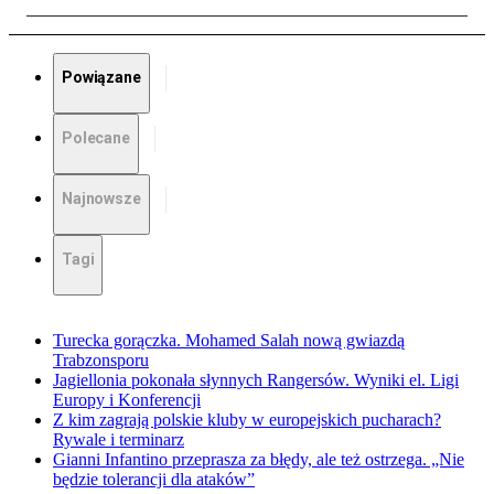
Powiązane
Polecane
Najnowsze
Tagi
Turecka gorączka. Mohamed Salah nową gwiazdą
Trabzonsporu
Jagiellonia pokonała słynnych Rangersów. Wyniki el. Ligi
Europy i Konferencji
Z kim zagrają polskie kluby w europejskich pucharach?
Rywale i terminarz
Gianni Infantino przeprasza za błędy, ale też ostrzega. „Nie
będzie tolerancji dla ataków”