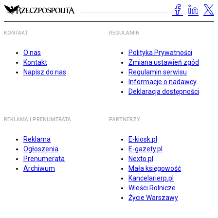
KONTAKT
REGULAMIN
O nas
Polityka Prywatności
Kontakt
Zmiana ustawień zgód
Napisz do nas
Regulamin serwisu
Informacje o nadawcy
Deklaracja dostępności
REKLAMA I PRENUMERATA
PARTNERZY
Reklama
E-kiosk.pl
Ogłoszenia
E-gazety.pl
Prenumerata
Nexto.pl
Archiwum
Mała księgowość
Kancelarierp.pl
Wieści Rolnicze
Życie Warszawy