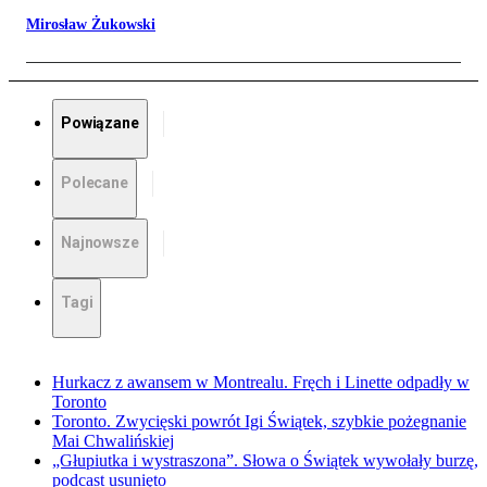
Mirosław Żukowski
Powiązane
Polecane
Najnowsze
Tagi
Hurkacz z awansem w Montrealu. Fręch i Linette odpadły w
Toronto
Toronto. Zwycięski powrót Igi Świątek, szybkie pożegnanie
Mai Chwalińskiej
„Głupiutka i wystraszona”. Słowa o Świątek wywołały burzę,
podcast usunięto