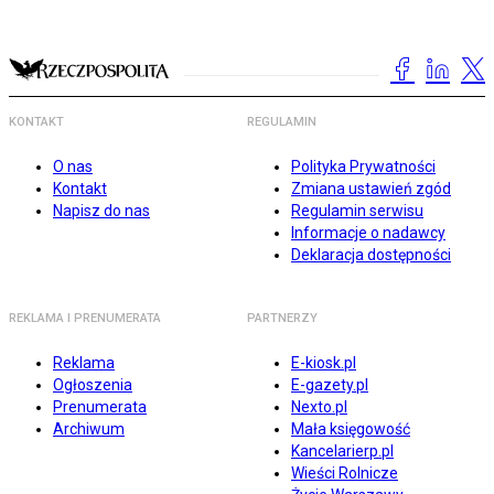
KONTAKT
REGULAMIN
O nas
Polityka Prywatności
Kontakt
Zmiana ustawień zgód
Napisz do nas
Regulamin serwisu
Informacje o nadawcy
Deklaracja dostępności
REKLAMA I PRENUMERATA
PARTNERZY
Reklama
E-kiosk.pl
Ogłoszenia
E-gazety.pl
Prenumerata
Nexto.pl
Archiwum
Mała księgowość
Kancelarierp.pl
Wieści Rolnicze