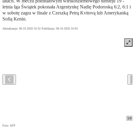
latach. W meczu półfinałowym wielkoszlemowego turnieju 19 -
letnia Iga Świątek pokonała Argentynkę Nadię Podoroską 6:2, 6:1 i
w sobotę zagra w finale z Czeszką Petrą Kvitovą lub Amerykanką
Sofią Kenin.
Aktualizacja:
08.10.2020 16:32
Publikacja:
08.10.2020 16:03
1
/
9
Foto: AFP