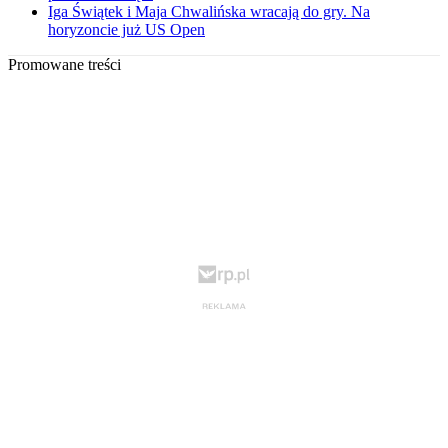
Iga Świątek i Maja Chwalińska wracają do gry. Na
horyzoncie już US Open
Promowane treści