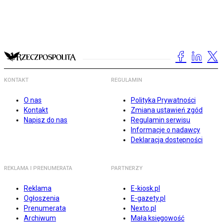
KONTAKT
REGULAMIN
O nas
Polityka Prywatności
Kontakt
Zmiana ustawień zgód
Napisz do nas
Regulamin serwisu
Informacje o nadawcy
Deklaracja dostępności
REKLAMA I PRENUMERATA
PARTNERZY
Reklama
E-kiosk.pl
Ogłoszenia
E-gazety.pl
Prenumerata
Nexto.pl
Archiwum
Mała księgowość