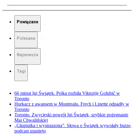
Powiązane
Polecane
Najnowsze
Tagi
66 minut Igi Świątek. Polka rozbiła Viktoriję Golubić w
Toronto
Hurkacz z awansem w Montrealu. Fręch i Linette odpadły w
Toronto
Toronto. Zwycięski powrót Igi Świątek, szybkie pożegnanie
Mai Chwalińskiej
„Głupiutka i wystraszona”. Słowa o Świątek wywołały burzę,
podcast usunięto