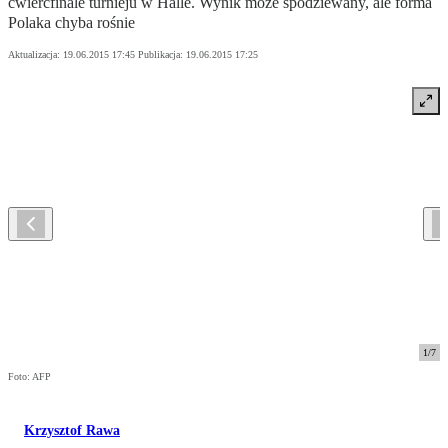
ćwierćfinale turnieju w Halle. Wynik może spodziewany, ale forma
Polaka chyba rośnie
Aktualizacja:
19.06.2015 17:45
Publikacja:
19.06.2015 17:25
1
/
7
Foto: AFP
Krzysztof Rawa