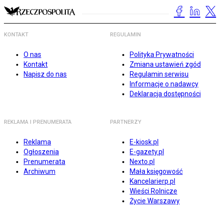
KONTAKT
REGULAMIN
O nas
Polityka Prywatności
Kontakt
Zmiana ustawień zgód
Napisz do nas
Regulamin serwisu
Informacje o nadawcy
Deklaracja dostępności
REKLAMA I PRENUMERATA
PARTNERZY
Reklama
E-kiosk.pl
Ogłoszenia
E-gazety.pl
Prenumerata
Nexto.pl
Archiwum
Mała księgowość
Kancelarierp.pl
Wieści Rolnicze
Życie Warszawy