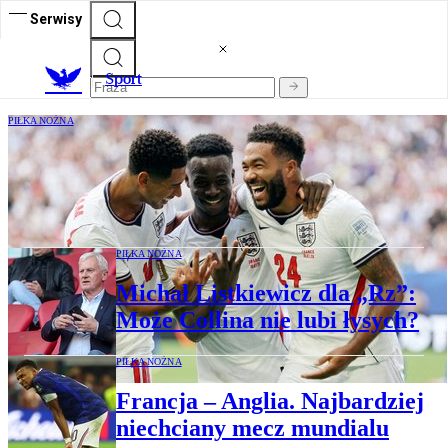
Serwisy
S
port
PIŁKA NOŻNA
Anglicy zepsuli pożegnanie Didiera
Deschampsa. Psychologiczna gra Tuchela
przyniosła efekt
PIŁKA NOŻNA
Michał Listkiewicz dla „Rz”:
Może Collina nie lubi łysych?
PIŁKA NOŻNA
Francja – Anglia. Najbardziej
niechciany mecz mundialu