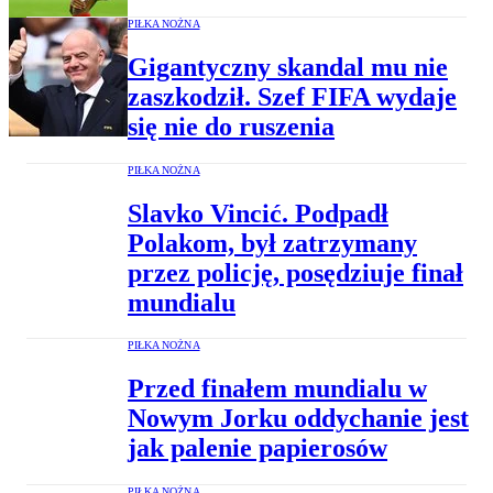
PIŁKA NOŻNA
Gigantyczny skandal mu nie
zaszkodził. Szef FIFA wydaje
się nie do ruszenia
PIŁKA NOŻNA
Slavko Vincić. Podpadł
Polakom, był zatrzymany
przez policję, posędziuje finał
mundialu
PIŁKA NOŻNA
Przed finałem mundialu w
Nowym Jorku oddychanie jest
jak palenie papierosów
PIŁKA NOŻNA