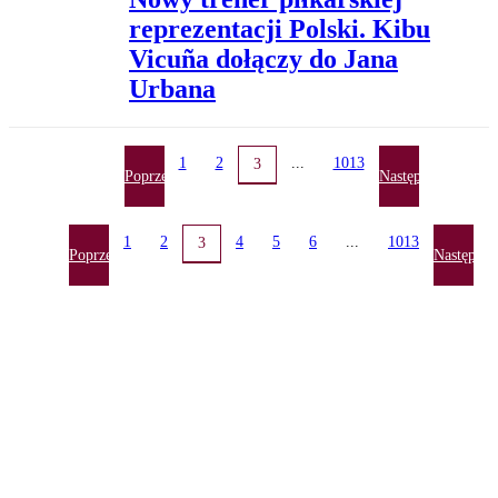
reprezentacji Polski. Kibu
Vicuña dołączy do Jana
Urbana
1
2
...
1013
3
Poprzednia
Następna
1
2
4
5
6
...
1013
3
Poprzednia
Następna