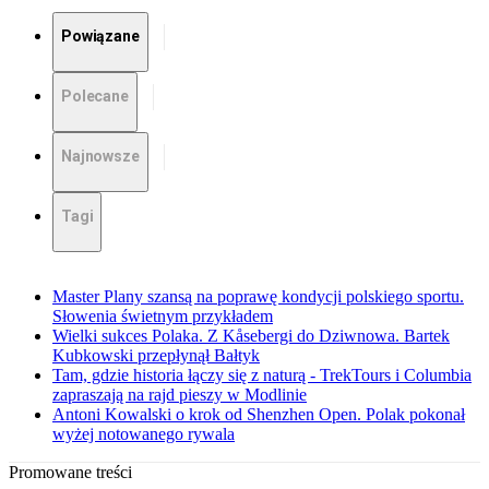
Powiązane
Polecane
Najnowsze
Tagi
Master Plany szansą na poprawę kondycji polskiego sportu.
Słowenia świetnym przykładem
Wielki sukces Polaka. Z Kåsebergi do Dziwnowa. Bartek
Kubkowski przepłynął Bałtyk
Tam, gdzie historia łączy się z naturą - TrekTours i Columbia
zapraszają na rajd pieszy w Modlinie
Antoni Kowalski o krok od Shenzhen Open. Polak pokonał
wyżej notowanego rywala
Promowane treści