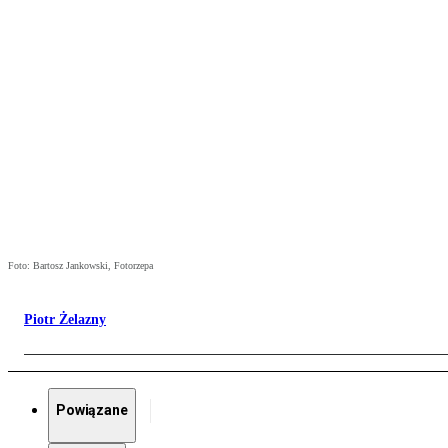
Foto: Bartosz Jankowski, Fotorzepa
Piotr Żelazny
Powiązane