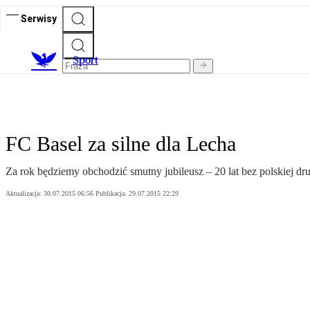
Serwisy
S
port
FC Basel za silne dla Lecha
Za rok będziemy obchodzić smutny jubileusz – 20 lat bez polskiej 
Aktualizacja:
30.07.2015 06:56
Publikacja:
29.07.2015 22:29