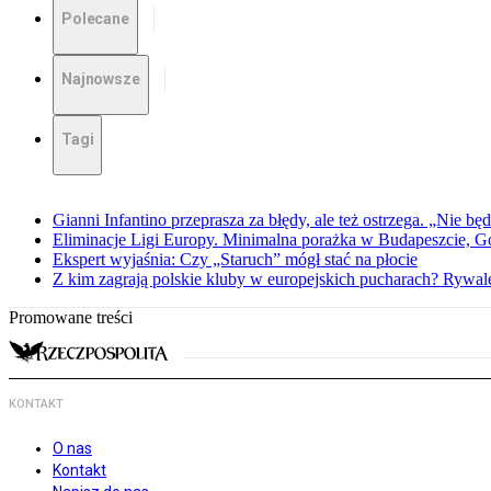
Polecane
Najnowsze
Tagi
Gianni Infantino przeprasza za błędy, ale też ostrzega. „Nie będ
Eliminacje Ligi Europy. Minimalna porażka w Budapeszcie, G
Ekspert wyjaśnia: Czy „Staruch” mógł stać na płocie
Z kim zagrają polskie kluby w europejskich pucharach? Rywale
Promowane treści
KONTAKT
O nas
Kontakt