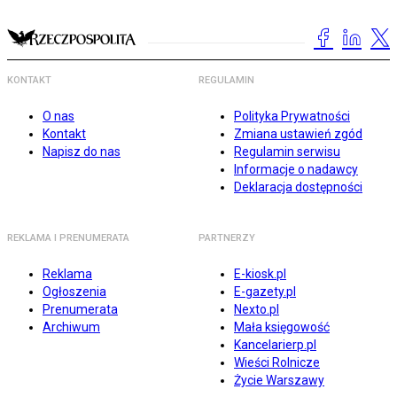
KONTAKT
REGULAMIN
O nas
Polityka Prywatności
Kontakt
Zmiana ustawień zgód
Napisz do nas
Regulamin serwisu
Informacje o nadawcy
Deklaracja dostępności
REKLAMA I PRENUMERATA
PARTNERZY
Reklama
E-kiosk.pl
Ogłoszenia
E-gazety.pl
Prenumerata
Nexto.pl
Archiwum
Mała księgowość
Kancelarierp.pl
Wieści Rolnicze
Życie Warszawy