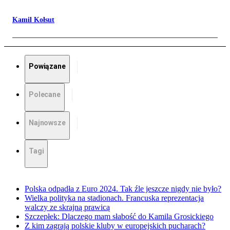
Kamil Kołsut
Powiązane
Polecane
Najnowsze
Tagi
Polska odpadła z Euro 2024. Tak źle jeszcze nigdy nie było?
Wielka polityka na stadionach. Francuska reprezentacja
walczy ze skrajną prawicą
Szczepłek: Dlaczego mam słabość do Kamila Grosickiego
Z kim zagrają polskie kluby w europejskich pucharach?