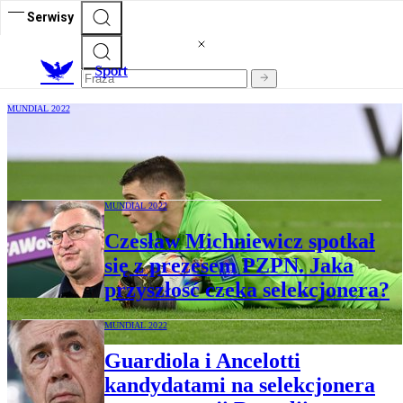
Serwisy
S
port
MUNDIAL 2022
Dominik Livaković odkryciem mundialu
w Katarze. Stres już go nie paraliżuje
MUNDIAL 2022
Czesław Michniewicz spotkał
się z prezesem PZPN. Jaka
przyszłość czeka selekcjonera?
MUNDIAL 2022
Guardiola i Ancelotti
kandydatami na selekcjonera