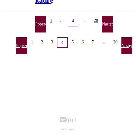
kadrę
1
...
...
20
4
Poprzednia
Następna
1
2
3
5
6
7
...
20
4
Poprzednia
Następn