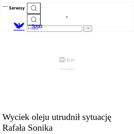
Serwisy
S
port
Wyciek oleju utrudnił sytuację
Rafała Sonika