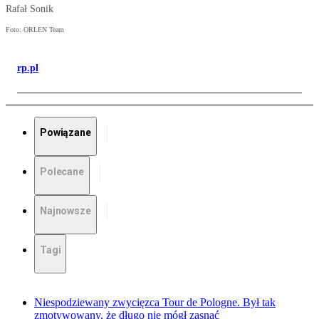
Rafał Sonik
Foto: ORLEN Team
rp.pl
Powiązane
Polecane
Najnowsze
Tagi
Niespodziewany zwycięzca Tour de Pologne. Był tak
zmotywowany, że długo nie mógł zasnąć