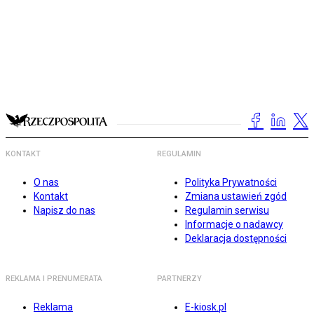
KONTAKT
REGULAMIN
O nas
Polityka Prywatności
Kontakt
Zmiana ustawień zgód
Napisz do nas
Regulamin serwisu
Informacje o nadawcy
Deklaracja dostępności
REKLAMA I PRENUMERATA
PARTNERZY
Reklama
E-kiosk.pl