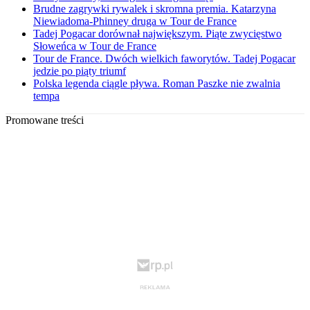
Brudne zagrywki rywalek i skromna premia. Katarzyna
Niewiadoma-Phinney druga w Tour de France
Tadej Pogacar dorównał największym. Piąte zwycięstwo
Słoweńca w Tour de France
Tour de France. Dwóch wielkich faworytów. Tadej Pogacar
jedzie po piąty triumf
Polska legenda ciągle pływa. Roman Paszke nie zwalnia
tempa
Promowane treści