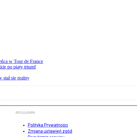
eńca w Tour de France
ie po piąty triumf
stał się realny
REGULAMIN
Polityka Prywatności
Zmiana ustawień zgód