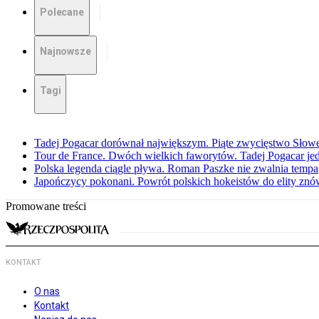
Polecane
Najnowsze
Tagi
Tadej Pogacar dorównał największym. Piąte zwycięstwo Słow
Tour de France. Dwóch wielkich faworytów. Tadej Pogacar jedz
Polska legenda ciągle pływa. Roman Paszke nie zwalnia tempa
Japończycy pokonani. Powrót polskich hokeistów do elity znów 
Promowane treści
KONTAKT
O nas
Kontakt